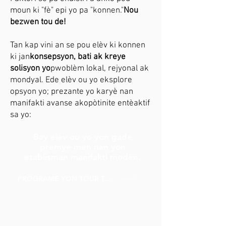
moun ki "fè" epi yo pa "konnen."
Nou
bezwen tou de!
Tan kap vini an se pou elèv ki konnen
ki jan
konsepsyon, bati ak kreye
solisyon yo
pwoblèm lokal, rejyonal ak
mondyal. Ede elèv ou yo eksplore
opsyon yo; prezante yo karyè nan
manifakti avanse ak
opòtinite entèaktif
sa yo:
Bay elèv ou yo yon gade
premye men nan yon
etablisman manifakti modèn.
PROGRAME YON TOUR TALAN