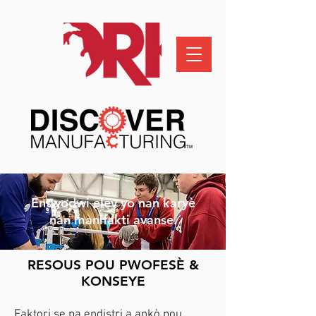
Entwodwi elèv yo nan karyè
nan manifakti avanse.
RESOUS POU PWOFESÈ &
KONSEYE
Faktori se pa endistri a ankò pou