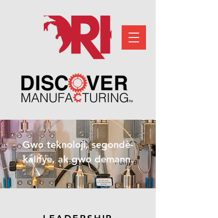
Gwo teknoloji, segondè-
kalifye, ak gwo demann.