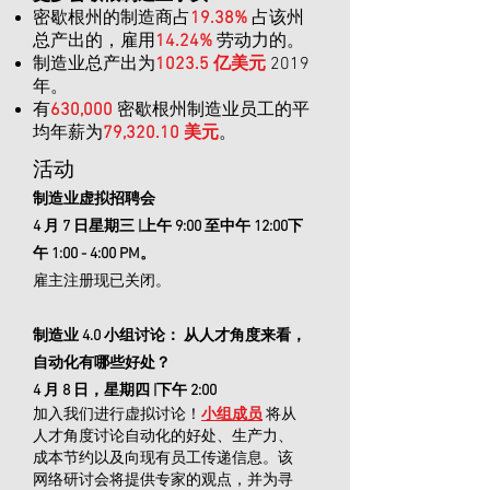
密歇根州的制造商占
19.38%
占该州
总产出的
，雇用
14.24%
劳动力的
。
制造业总产出为
1023.5 亿美元
2019
年
。
有
630,000
密歇根州制造业员工的平
均年薪为
79,320.10 美元
。
活动
制造业虚拟招聘会
4 月 7 日星期三 |上午 9:00 至中午 12:00下
午 1:00 - 4:00 PM。
雇主注册现已关闭。
制造业 4.0 小组讨论：
从人才角度来看，
自动化有哪些好处？
4 月 8 日，星期四 |下午 2:00
加入我们进行虚拟讨论！
小组成员
将从
人才角度讨论自动化的好处、生产力、
成本节约以及向现有员工传递信息。该
网络研讨会将提供专家的观点，并为寻