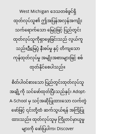
West Michigan ဒေသတစ်ခွင်ရှိ
ထုတ်လုပ်သူ၏ ဤအပြန်အလှန်အကျိုး
သက်ရောက်သော မြေပုံဖြင့် ပြည်တွင်း
ထုတ်လုပ်သူကိုရှာဖွေခြင်းသည် လွယ်ကူ
သည်။
ဒီမြေပုံ
နီးစပ်မှု နှင့် တိကျသော
ကုန်ထုတ်လုပ်မှု အမျိုးအစားများဖြင့် စစ်
ထုတ်နိုင်စေပါသည်။
စိတ်ပါဝင်စားသော ပြည်တွင်းထုတ်လုပ်သူ
အချို့ကို သင်ဖော်ထုတ်ပြီးသည်နှင့်၊ Adopt-
A-School မှ သင့်အဆိုပြုထားသော လက်တွဲ
ဖော်ဖြင့် ၎င်းတို့ထံ ဆက်သွယ်ရန် အကြံပြု
ထားသည်။ ထုတ်လုပ်သူမှ ကြိုတင်မှာယူမှု
များကို ဖော်ပြပါက၊ Discover