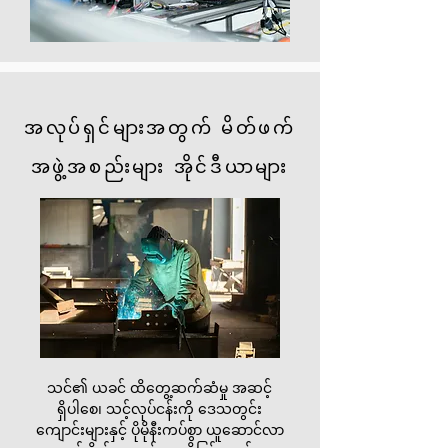
အလုပ်ရှင်များအတွက် မိတ်ဖက်
အဖွဲ့အစည်းများ အိုင်ဒီယာများ
သင်၏ ယခင် ထိတွေ့ဆက်ဆံမှု အဆင့်
ရှိပါစေ၊ သင့်လုပ်ငန်းကို ဒေသတွင်း
ကျောင်းများနှင့် ပိုမိုနီးကပ်စွာ ယူဆောင်လာ