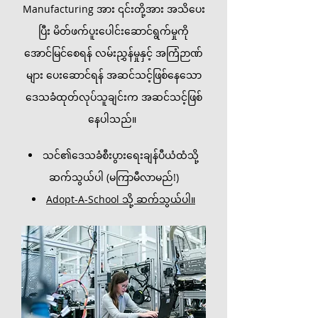
Manufacturing အား ၎င်းတို့အား အသိပေး
ပြီး မိတ်ဖက်ပူးပေါင်းဆောင်ရွက်မှုကို
အောင်မြင်စေရန် လမ်းညွှန်မှုနှင့် အကြံဉာဏ်
များ ပေးဆောင်ရန် အဆင်သင့်ဖြစ်နေသော
ဒေသခံထုတ်လုပ်သူချင်းက အဆင်သင့်ဖြစ်
နေပါသည်။
သင်၏ဒေသခံစီးပွားရေးချန်ပီယံထံသို့
ဆက်သွယ်ပါ (မကြာမီလာမည်!)
Adopt-A-School သို့ ဆက်သွယ်ပါ။