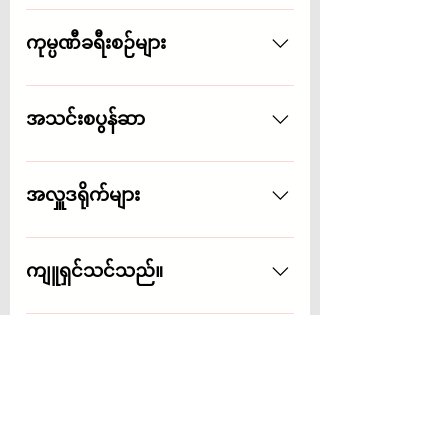
ကို အားပေးပါ။
မတ်လသည် စာဖတ်လဟု တွေးပါ။" မူလ
တန်းကျောင်းသားများအား ၎င်းတို့၏
ကုမ္ပဏီခရီးစဉ်များ
နှစ်သက်ရာ စာအုပ်အချို့ကို ထုတ်လုပ်
ဖတ်ရှုရန် မိတ်ဆက်ပေးပါ။
Group Tours များသည် အသက်အရွယ်မ
ရွေး ကလေးများနှင့် ထိတွေ့ရန် ပျော်စရာ
အသင်းစပွန်ဆာ
နည်းလမ်းများဖြစ်သည်။ ငယ်ရွယ်သော
အဆင့်များအတွက်၊ ခရီးစဉ်အတွင်း
စက်ရုပ်တွေကို အရင်စဉ်းစားပါ။ အသင်း
ကလေးများကို အမှိုက်ပစ်သည့်အမဲ
တစ်သင်းကို ငွေရေးကြေးရေးအရ
အလှူဒရိုက်များ
လိုက်ခြင်းကို ပြီးမြောက်စေရန် စဉ်းစား
သို့မဟုတ် နည်းပြများနှင့်အတူ ပံ့ပိုးပါ။
ပါ။ သက်ကြီးရွယ်အိုများအတွက်၊
သူတို့ပြီးခဲ့တာတွေကို ပြသဖို့ အဖွဲ့ကို
ကျောင်းထောက်ပံ့ရေးဒရိုက်များ၊ Toys
ကျောင်းတွင် သင်ယူနေသည့်အရာများ
သင့်စက်ရုံထဲကို ဖိတ်ကြားနိုင်ပါတယ်။
for Tots၊ ဆရာအတတ်သင်
ကျူရှင်သင်သည်။
ကို ဝန်ထမ်းများနှင့် ချိတ်ဆက်ရန် သူတို့
ရက်သတ္တပတ်အတွက် ပစ္စည်းများ၊
ကို စိန်ခေါ်ပါ။
အားကစားခန်းမများအတွက် အားကစား
မူလတန်းစာဖတ်ခြင်း သို့မဟုတ်
ပစ္စည်းများ၊ သို့မဟုတ် စာကြည့်တိုက်
အထက်တန်းကျောင်းသင်္ချာဖြစ်စေ
မိဘ-ဆရာ ညီလာခံများ
စာအုပ်များ - နေရာတိုင်းရှိ ကျောင်းများ
ကျွန်ုပ်တို့ကျောင်းခရိုင်အားလုံးတွင် ကျူ
တွင် လိုအပ်ချက်များရှိသည်။ အဲဒါတွေ
ရှင်ဆရာများ လိုအပ်ပါသည်။
မိဘ-ဆရာ ကွန်ဖရင့်များတွင် သင့်
က ဘာလဲဆိုတာ ရှာဖွေပြီး ဝန်ထမ်းတွေ
ငယ်ရွယ်သောစိတ်ပညာကို ကူညီ
ကုမ္ပဏီအမှတ်တံဆိပ်နှင့်အတူ
Field Trip ကို ပံ့ပိုးကူညီပါ။
ကို ပံ့ပိုးပေးဖို့ တိုက်တွန်းပါတယ်။ ပျော်
သင်ကြားပေးရန် မည်သူမဆို စာရင်း
လက်ဆောင်များပေးအပ်ရန်နှင့် သင့်