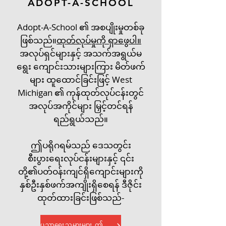
ADOPT-A-SCHOOL
Adopt-A-School ၏ အစပျိုးမှုတစ်ခု
ဖြစ်သည်။
ထုတ်လုပ်မှုကို ရှာဖွေပါ။
အလုပ်ရှင်များနှင့် အသက်အရွယ်မ
ရွေး ကျောင်းသားများကြား မိတ်ဖက်
များ ထူထောင်ခြင်းဖြင့် West
Michigan ၏ ကုန်ထုတ်လုပ်ငန်းတွင်
အလုပ်အကိုင်များ မြှင့်တင်ရန်
ရည်ရွယ်သည်။
ဤပရိုဂရမ်သည် ဒေသတွင်း
စီးပွားရေးလုပ်ငန်းများနှင့် ၎င်း
တို့၏ပတ်ဝန်းကျင်ရှိကျောင်းများကို
နှစ်ဦးနှစ်ဖက်အကျိုးရှိစေရန် ဒီဇိုင်း
ထုတ်ထားခြင်းဖြစ်သည်-
ပညာရေးသမားများ ဤနေရာတွင် စတင်ပါ။