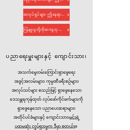
အလုပ်ရှင်များ ဤနေရာတွင် စတင်ပါ။
ကြှနျုပျတို့ကိုဆကျသှယျရနျ
ပညာရေးမှူးများနှင့် ကျောင်းသား၊
အသက်မွေးဝမ်းကြောင်းရှာဖွေရေး
အခွင့်အလမ်းများ၊ ကုမ္ပဏီခရီးစဉ်များ၊
အလုပ်သင်များ စသည်ဖြင့် ရှာဖွေနေသော
ဒေသန္တရကုန်ထုတ် လုပ်ဖော်ကိုင်ဖက်များကို
ရှာဖွေနေသော ပညာပေးဆရာများ၊
အတိုင်ပင်ခံများနှင့် ကျောင်းသား၊
မင်းရဲ့
ပထမဆုံး လှုပ်ရှားမှုက ဒီမှာ စတယ်။
။