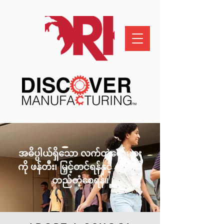
အဓိပ္ပါယ်ရှိသော လက်တွဲဖော်များ
ကို ဖန်တီး၊ မြှင့်တင်ရန်နှင့် ရေရှည်
တည်တံ့စေရန်။